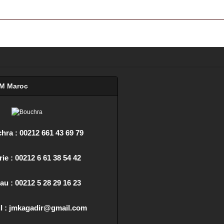
olf à Agadir au Maroc +212 6 61 38 54 42
FM Maroc
hra : 00212 661 43 69 79
ie : 00212 6 61 38 54 42
au : 00212 5 28 29 16 23
l : jmkagadir@gmail.com