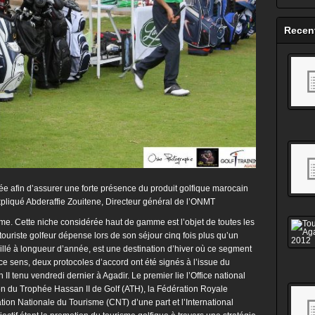
Recen
sée afin d’assurer une forte présence du produit golfique marocain
xpliqué Abderaffie Zouitene, Directeur général de l’ONMT
sme. Cette niche considérée haut de gamme est l’objet de toutes les
touriste golfeur dépense lors de son séjour cinq fois plus qu’un
eillé à longueur d’année, est une destination d’hiver où ce segment
ce sens, deux protocoles d’accord ont été signés à l’issue du
I tenu vendredi dernier à Agadir. Le premier lie l’Office national
n du Trophée Hassan II de Golf (ATH), la Fédération Royale
ion Nationale du Tourisme (CNT) d’une part et l’International