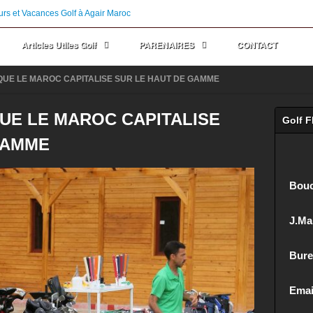
Stage et Cours G
Articles Utiles Golf
PARENAIRES
CONTACT
QUE LE MAROC CAPITALISE SUR LE HAUT DE GAMME
UE LE MAROC CAPITALISE
Golf 
GAMME
Bouc
J.Mar
Bure
Emai