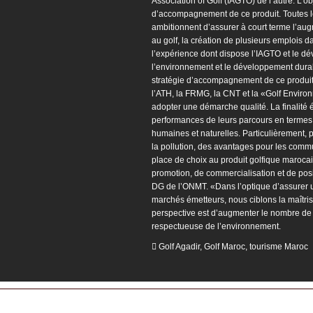
Association of Golf (IAGTO) de l’autre. L’ob
d’accompagnement de ce produit. Toutes l
ambitionnent d’assurer à court terme l’aug
au golf, la création de plusieurs emplois d
l’expérience dont dispose l’IAGTO et le d
l’environnement et le développement durable
stratégie d’accompagnement de ce produit.
l’ATH, la FRMG, la CNT et la «Golf Environ
adopter une démarche qualité. La finalité 
performances de leurs parcours en termes 
humaines et naturelles. Particulièrement, p
la pollution, des avantages pour les com
place de choix au produit golfique maroca
promotion, de commercialisation et de pos
DG de l’ONMT. «Dans l’optique d’assurer un
marchés émetteurs, nous ciblons la maîtrise 
perspective est d’augmenter le nombre de tou
respectueuse de l’environnement.
Golf Agadir
,
Golf Maroc
,
tourisme Maroc