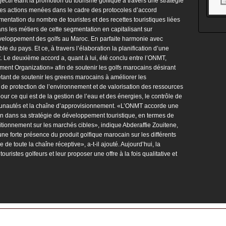
jectif étant la promotion du tourisme golfique à travers une stratégie
es actions menées dans le cadre des protocoles d’accord
mentation du nombre de touristes et des recettes touristiques liées
ans les métiers de cette segmentation en capitalisant sur
éveloppement des golfs au Maroc. En parfaite harmonie avec
 du pays. Et ce, à travers l’élaboration la planification d’une
 Le deuxième accord a, quant à lui, été conclu entre l’ONMT,
ment Organization» afin de soutenir les golfs marocains désirant
étant de soutenir les greens marocains à améliorer les
de protection de l’environnement et de valorisation des ressources
our ce qui est de la gestion de l’eau et des énergies, le contrôle de
munautés et la chaîne d’approvisionnement. «L’ONMT accorde une
in dans sa stratégie de développement touristique, en termes de
itionnement sur les marchés cibles», indique Abderaffie Zouitene,
e forte présence du produit golfique marocain sur les différents
de toute la chaîne réceptive», a-t-il ajouté. Aujourd’hui, la
ristes golfeurs et leur proposer une offre à la fois qualitative et