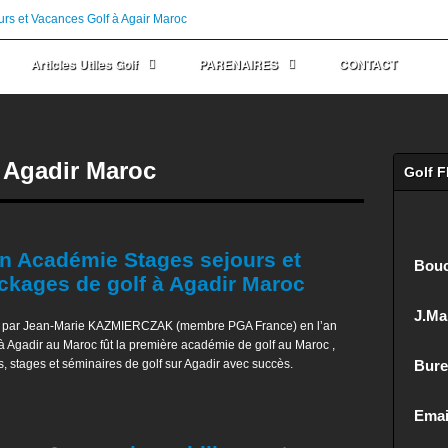
Stage et Cours G
Articles Utiles Golf
PARENAIRES
CONTACT
 Agadir Maroc
Golf 
n Académie Stages sejours et
Bouc
ckages de golf à Agadir Maroc
J.Mar
 par Jean-Marie KAZMIERCZAK (membre PGA France) en l’an
à Agadir au Maroc fût la première académie de golf au Maroc ,
, stages et séminaires de golf sur Agadir avec succès.
Bure
Emai