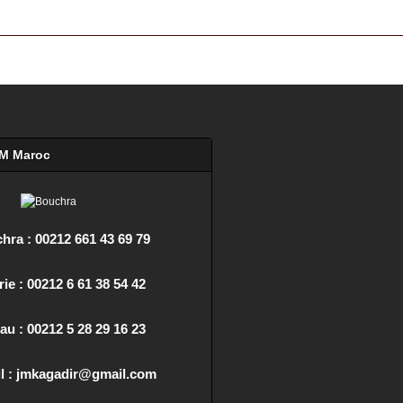
olf à Agadir au Maroc +212 6 61 38 54 42
FM Maroc
hra : 00212 661 43 69 79
ie : 00212 6 61 38 54 42
au : 00212 5 28 29 16 23
l : jmkagadir@gmail.com