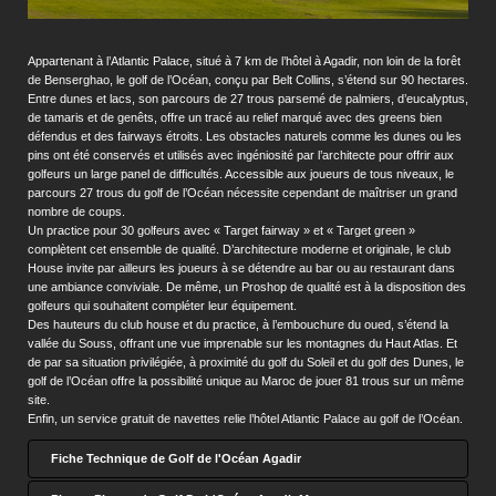
Appartenant à l’Atlantic Palace, situé à 7 km de l’hôtel à Agadir, non loin de la forêt
de Benserghao, le golf de l’Océan, conçu par Belt Collins, s’étend sur 90 hectares.
Entre dunes et lacs, son parcours de 27 trous parsemé de palmiers, d’eucalyptus,
de tamaris et de genêts, offre un tracé au relief marqué avec des greens bien
défendus et des fairways étroits. Les obstacles naturels comme les dunes ou les
pins ont été conservés et utilisés avec ingéniosité par l’architecte pour offrir aux
golfeurs un large panel de difficultés. Accessible aux joueurs de tous niveaux, le
parcours 27 trous du golf de l’Océan nécessite cependant de maîtriser un grand
nombre de coups.
Un practice pour 30 golfeurs avec « Target fairway » et « Target green »
complètent cet ensemble de qualité. D’architecture moderne et originale, le club
House invite par ailleurs les joueurs à se détendre au bar ou au restaurant dans
une ambiance conviviale. De même, un Proshop de qualité est à la disposition des
golfeurs qui souhaitent compléter leur équipement.
Des hauteurs du club house et du practice, à l’embouchure du oued, s’étend la
vallée du Souss, offrant une vue imprenable sur les montagnes du Haut Atlas. Et
de par sa situation privilégiée, à proximité du golf du Soleil et du golf des Dunes, le
golf de l’Océan offre la possibilité unique au Maroc de jouer 81 trous sur un même
site.
Enfin, un service gratuit de navettes relie l’hôtel Atlantic Palace au golf de l’Océan.
Fiche Technique de Golf de l'Océan Agadir